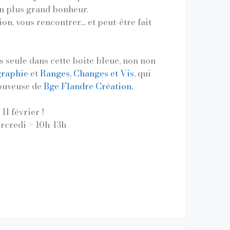
on plus grand bonheur.
ion, vous rencontrer… et peut-être fait
as seule dans cette boite bleue, non non
graphie
et
Ranges, Changes et Vis
, qui
ouveuse de
Bge Flandre Création
.
11 février !
ercredi > 10h-13h