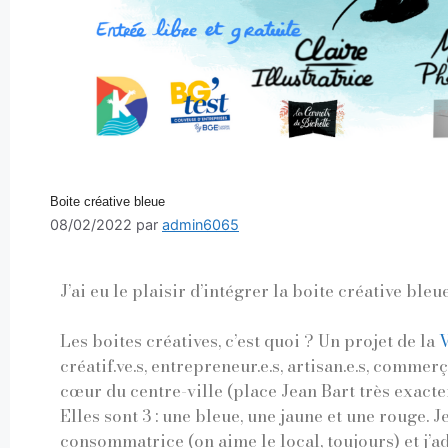
Boite créative bleue
08/02/2022
par
admin6065
J’ai eu le plaisir d’intégrer la boite créative bleu
Les boites créatives, c’est quoi ? Un projet de la
V
créatif.ve.s, entrepreneur.e.s, artisan.e.s, commer
cœur du centre-ville (place Jean Bart très exacte
Elles sont 3 : une bleue, une jaune et une rouge. J
consommatrice (on aime le local, toujours) et j’a